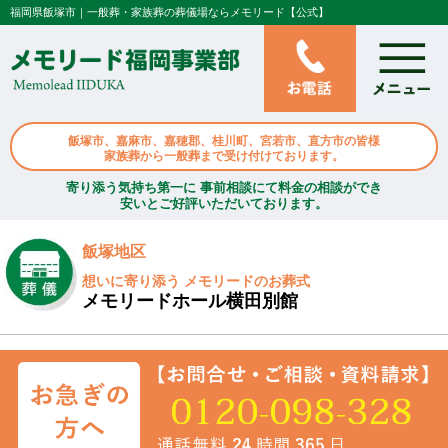
福岡県飯塚市｜一般葬・家族葬の葬儀場ならメモリード【公式】
飯塚市、嘉麻市、嘉穂郡、桂川町、宮若市、直方市の皆様
家族葬から一般葬まで受け付けております。
寄り添う気持ち第一に 事前相談にて料金の相談ができ
安いとご好評いただいております。
飯塚地区
想いに寄り添う メモリードのお葬式
メモリードホール横田別館